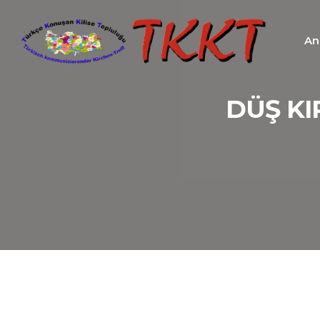
An
DÜŞ KI