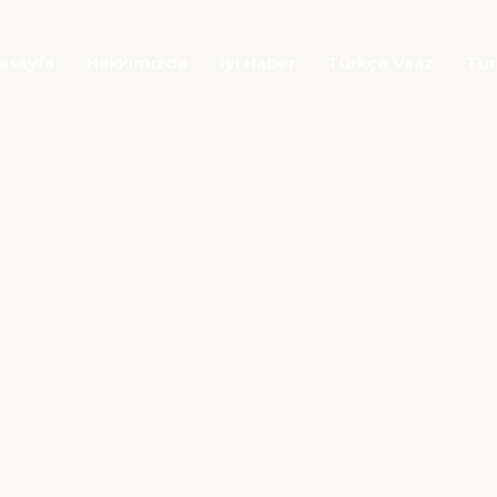
asayfa
Hakkımızda
İyi Haber
Türkçe Vaaz
Tür