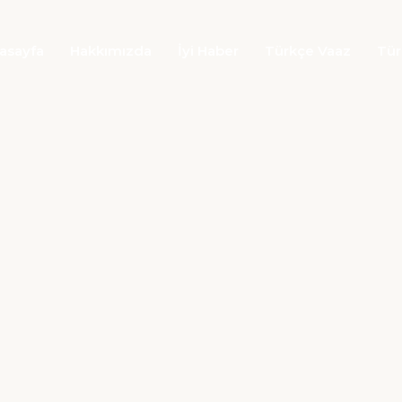
asayfa
Hakkımızda
İyi Haber
Türkçe Vaaz
Tür